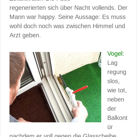
regenerierten sich über Nacht vollends. Der
Mann war happy. Seine Aussage: Es muss
wohl doch noch was zwischen Himmel und
Arzt geben.
Vogel:
Lag
regung
slos,
wie tot,
neben
der
Balkont
ür
nachdem er voll gegen die Glasscheibe