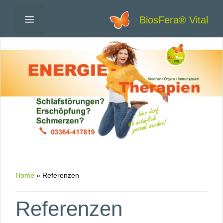
Zum
Menü
BiosFera® Vital
Inhalt
springen
Home
»
Referenzen
Referenzen